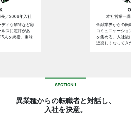
.K
O
長／2006年入社
本社営業一課
ーディな解答など顧
金融業界からの転
ールスに定評があ
コミュニケーショ
下5人を統括。趣味
を集める。入社後
近楽しくなってき
SECTION 1
異業種からの転職者と対話し、
入社を決意。