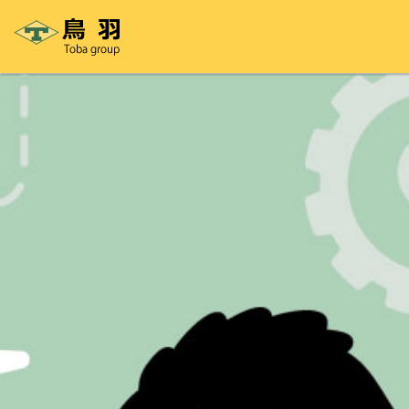
コ
ン
テ
ン
ツ
へ
ス
キ
ッ
プ