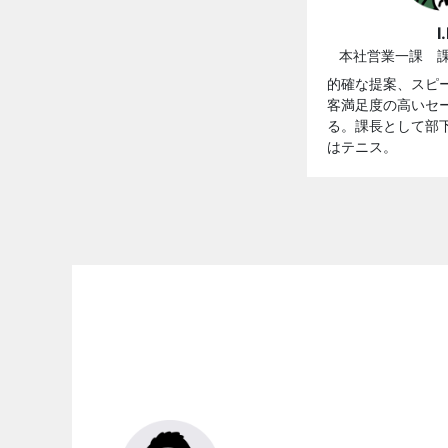
I
本社営業一課 課
的確な提案、スピ
客満足度の高いセ
る。課長として部
はテニス。