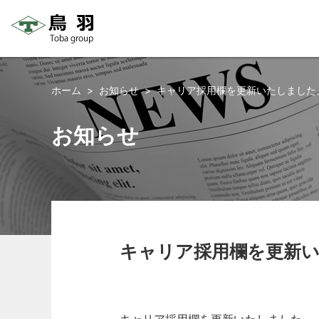
コ
ン
ホーム
お知らせ
キャリア採用欄を更新いたしました
テ
ン
お知らせ
ツ
へ
ス
キ
ッ
プ
キャリア採用欄を更新