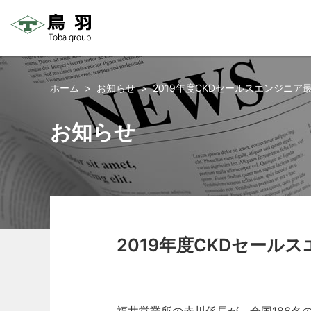
コ
ン
ホーム
お知らせ
2019年度CKDセールスエンジニ
テ
ン
お知らせ
ツ
へ
ス
キ
ッ
プ
2019年度CKDセー