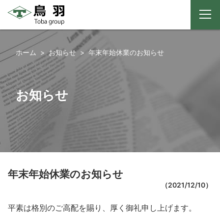
メ
ニ
コ
ュ
ー
ン
ホーム
お知らせ
年末年始休業のお知らせ
テ
ン
ツ
お知らせ
へ
ス
キ
ッ
プ
年末年始休業のお知らせ
（
2021/12/10
）
平素は格別のご高配を賜り、厚く御礼申し上げます。