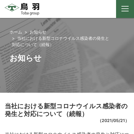
メ
ニ
コ
ュ
ー
ン
ホーム
お知らせ
テ
当社における新型コロナウイルス感染者の発生と
ン
対応について（続報）
ツ
お知らせ
へ
ス
キ
ッ
プ
当社における新型コロナウイルス感染者の
発生と対応について（続報）
（
2021/05/21
）