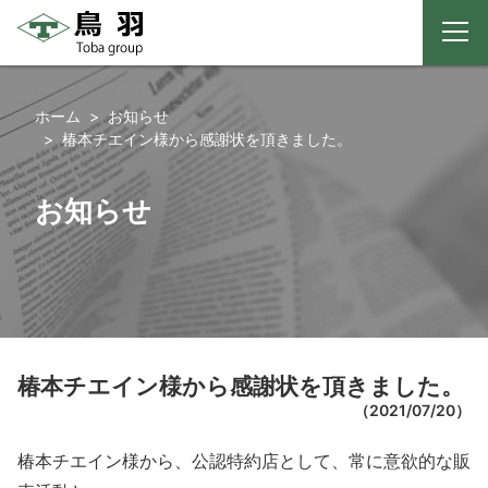
メ
ニ
コ
ュ
ー
ン
ホーム
お知らせ
テ
椿本チエイン様から感謝状を頂きました。
ン
ツ
お知らせ
へ
ス
キ
ッ
プ
椿本チエイン様から感謝状を頂きました。
（
2021/07/20
）
椿本チエイン様から、公認特約店として、常に意欲的な販