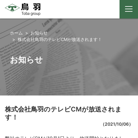
メ
ニ
コ
ュ
ー
ン
ホーム
お知らせ
テ
株式会社鳥羽のテレビCMが放送されます！
ン
ツ
お知らせ
へ
ス
キ
ッ
プ
株式会社鳥羽のテレビCMが放送されま
す！
（
2021/10/06
）