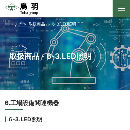
メ
ニ
コ
ュ
トップ
取扱商品
6-3.LED照明
ー
ン
テ
ン
ツ
取扱商品 - 6-3.LED照明
へ
ス
キ
ッ
プ
6.工場設備関連機器
6-3.LED照明