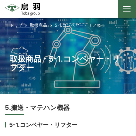
メ
ニ
コ
ュ
トップ
取扱商品
5-1.コンベヤー・リフター
ー
ン
テ
ン
ツ
取扱商品 - 5-1.コンベヤー・リ
へ
ス
フター
キ
ッ
プ
5.搬送・マテハン機器
5-1.コンベヤー・リフター