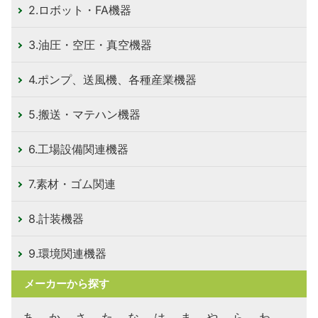
2.ロボット・FA機器
3.油圧・空圧・真空機器
4.ポンプ、送風機、各種産業機器
5.搬送・マテハン機器
6.工場設備関連機器
7.素材・ゴム関連
8.計装機器
9.環境関連機器
メーカーから探す
あ
か
さ
た
な
は
ま
や
ら
わ