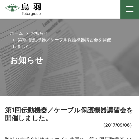
メ
ニ
コ
ュ
ー
ン
ホーム
お知らせ
テ
第1回伝動機器／ケーブル保護機器講習会を開催
ン
しました。
ツ
お知らせ
へ
ス
キ
ッ
プ
第1回伝動機器／ケーブル保護機器講習会を
開催しました。
（
2017/09/06
）